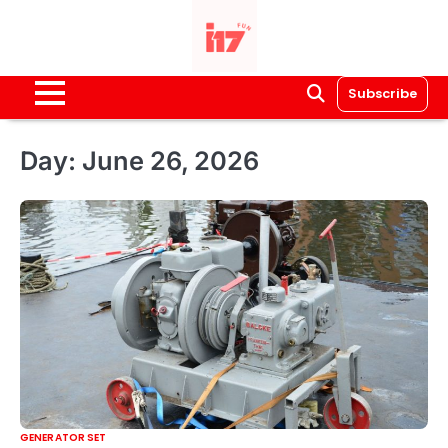
Skip
to
content
Subscribe
Day:
June 26, 2026
GENERATOR SET