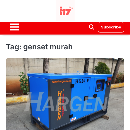
Skip
to
content
Subscribe
Tag:
genset murah