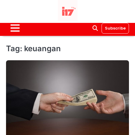
Skip
to
content
Subscribe
Tag:
keuangan