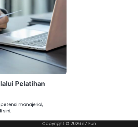
alui Pelatihan
etensi manajerial,
sini.
Copyright © 2026
i17 Fun