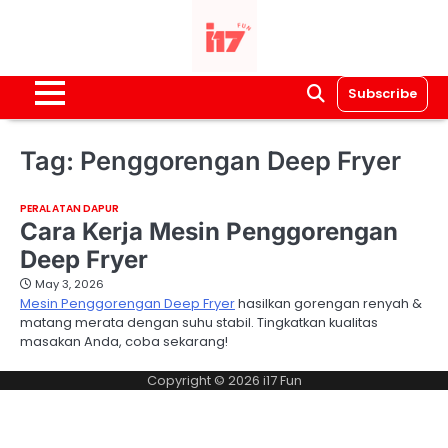
Skip
to
content
Subscribe
Tag:
Penggorengan Deep Fryer
PERALATAN DAPUR
Cara Kerja Mesin Penggorengan
Deep Fryer
May 3, 2026
Mesin Penggorengan Deep Fryer
hasilkan gorengan renyah &
matang merata dengan suhu stabil. Tingkatkan kualitas
masakan Anda, coba sekarang!
Copyright © 2026
i17 Fun