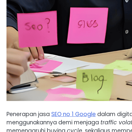
Penerapan jasa
SEO no 1 Google
dalam digita
menggunakannya demi menjaga
traffic volat
memengaruhi buying
cycle
, sekaligus mempe