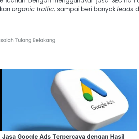
pencarian. Dengan menggunakan jasa SEO no 1
atkan
organic traffic,
sampai beri banyak
leads
d
asalah Tulang Belakang
Jasa Google Ads Terpercaya dengan Hasil