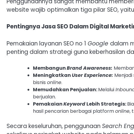
Penggunaannya sangat membantu memberi ke
website wajib optimalkan tiga pilar SEO, yait
Pentingnya Jasa SEO Dalam Digital Market
Pemakaian layanan SEO no 1
Google
dalam m
penting dalam strategi guna keberhasilan d
Membangun
Brand Awareness:
Membantu
Meningkatkan
User Experience:
Menjadi
bisnis
online
.
Memudahkan Penjualan:
Melalui
Inboun
berjualan.
Pemakaian
Keyword
Lebih Strategis:
Bi
hasil pencarian berbagai platform
online
,
Secara keseluruhan, penggunaan
Search Eng