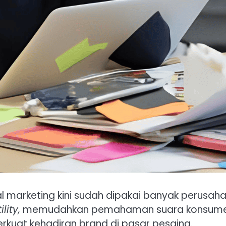
l marketing kini sudah dipakai banyak perusa
ility,
memudahkan pemahaman suara konsumen, m
rkuat kehadiran brand di pasar pesaing.