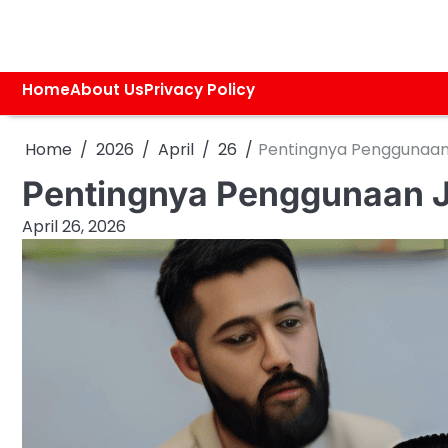
Skip
to
content
Home
About Us
Privacy Policy
Home
2026
April
26
Pentingnya Penggunaan J
Pentingnya Penggunaan Ja
April 26, 2026