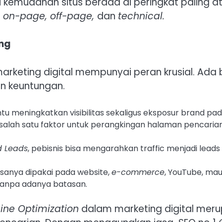
mudahan situs berada di peringkat paling at
u
on-page, off-page,
dan
technical.
ing
arketing digital mempunyai peran krusial. Ad
an keuntungan.
 meningkatkan visibilitas sekaligus eksposur brand pad
 salah satu faktor untuk perangkingan halaman pencari
d Leads
, pebisnis bisa mengarahkan traffic menjadi lead
asanya dipakai pada website,
e-commerce
, YouTube, mau
 tanpa adanya batasan.
ine Optimization
dalam marketing digital meru