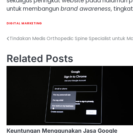
sekaligus peringkat website pada halaman 
untuk membangun
brand awareness
, tingk
DIGITAL MARKETING
Tindakan Medis Orthopedic Spine Specialist untuk M
Post
navigation
Related Posts
Keuntungan Menggunakan Jasa Google