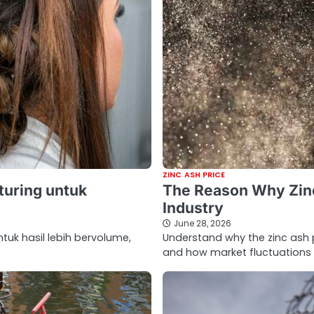
ZINC ASH PRICE
turing untuk
The Reason Why Zinc
Industry
June 28, 2026
tuk hasil lebih bervolume,
Understand why the zinc ash pr
and how market fluctuations 